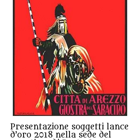
m
w
h
i
t
e
d
i
a
l
for
Presentazione soggetti lance
sale
d’oro 2018 nella sede del