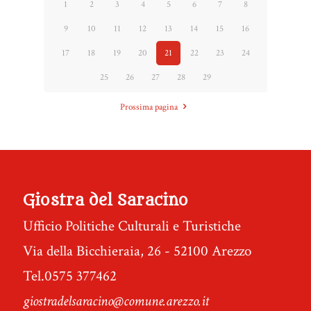
1
2
3
4
5
6
7
8
9
10
11
12
13
14
15
16
17
18
19
20
21
22
23
24
25
26
27
28
29
Prossima pagina
Giostra del Saracino
Ufficio Politiche Culturali e Turistiche
Via della Bicchieraia, 26 - 52100 Arezzo
Tel.0575 377462
giostradelsaracino@comune.arezzo.it