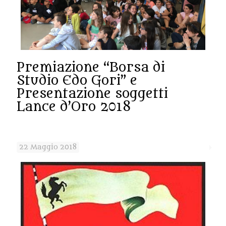
1
8
1
Premiazione “Borsa di
3
Studio Edo Gori” e
8
Presentazione soggetti
Lance d’Oro 2018
0
1
2
22 Maggio 2018
3
3
6
m