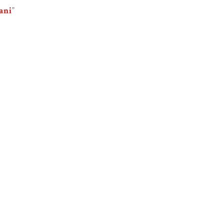
ani
”