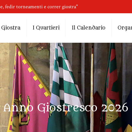
ne, fedir torneamenti e correr giostra"
 Giostra
I Quartieri
Il Calendario
Orga
Anno Giostresco 2026