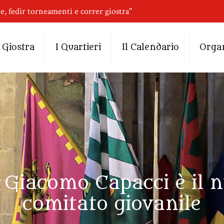
ne, fedir torneamenti e correr giostra"
 Giostra
I Quartieri
Il Calendario
Orga
 Giacomo Capacci è il n
comitato giovanile