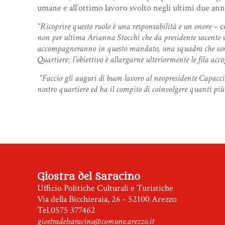
umane e all’ottimo lavoro svolto negli ultimi due anni 
“Ricoprire questo ruolo è una responsabilità e un onore
– 
non per ultima Arianna Stocchi che da presidente uscente si
accompagneranno in questo mandato, una squadra che sono s
Quartiere: l’obiettivo è allargarne ulteriormente le fila acc
“Faccio gli auguri di buon lavoro al neopresidente Capacci 
nostro quartiere ed ha il compito di coinvolgere quanti più
Giostra del Saracino
Ufficio Politiche Culturali e Turistiche
Via della Bicchieraia, 26 - 52100 Arezzo
Tel.0575 377462
giostradelsaracino@comune.arezzo.it