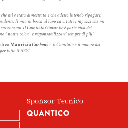
a che mi è stata dimostrata e che adesso intendo ripagare,
idente. Il mio in bocca al lupo va a tutti i ragazzi che mi
entusiasmo. Il Comitato Giovanile è parte viva del
o i nostri colori, e responsabilizzarli sempre di più”
Andrea
Maurizio
Carboni
– il Comitato è il motore del
er tutto il 2026”.
Sponsor Tecnico