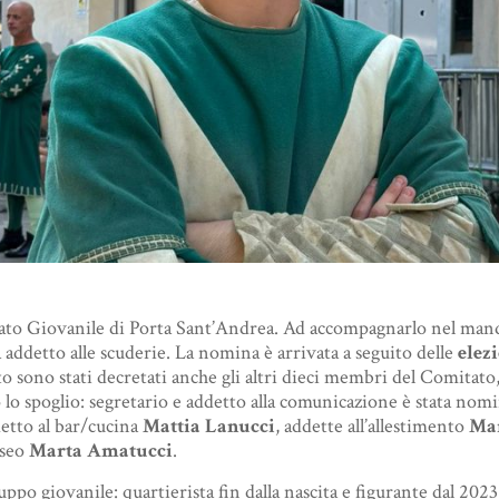
ato Giovanile di Porta Sant’Andrea. Ad accompagnarlo nel mand
ià addetto alle scuderie. La nomina è arrivata a seguito delle
elez
esito sono stati decretati anche gli altri dieci membri del Comita
lo spoglio: segretario e addetto alla comunicazione è stata nom
detto al bar/cucina
Mattia Lanucci
, addette all’allestimento
Mar
useo
Marta Amatucci
.
po giovanile: quartierista fin dalla nascita e figurante dal 2023,