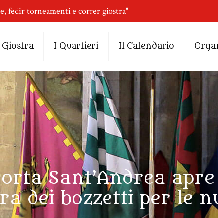
ne, fedir torneamenti e correr giostra"
 Giostra
I Quartieri
Il Calendario
Orga
Porta Sant’Andrea apre
ra dei bozzetti per le n