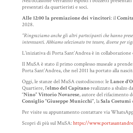
Nell’occasione verranno esposti i bozzetti presentati p
presentati da quartieristi e soci.
Alle 12:00 la premiazione dei vincitori
: il
Comita
2028.
“Ringraziamo anche gli altri partecipanti che hanno prese
interessanti. Abbiamo selezionato tre tessere, diverse per sig
L’iniziativa di Porta Sant’Andrea è in collaborazione 
Il MuSA è stato il primo complesso museale a prendere
Porta Sant’Andrea, che nel 2011 ha portato alla nasci
Oggi, le stanze del MuSA custodiscono: le
Lance d’O
Quartiere, l’
elmo del Capitano
realizzato a sbalzo d
“
Nino” Vittorio Novarese
, autore del rifacimento d
Consiglio “Giuseppe Municchi”
, la
Sala Costumi
Per visite su appuntamento contattare via WhatsApp
Scopri di più sul MuSA:
https://www.portasantandre