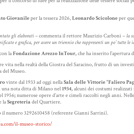
er il concorso di idee per la realizzazione delle tessere sociali p
to Giovanile
per la tessera 2026,
Leonardo Scicolone
per que
ntato gli elaborati –
commenta il rettore Maurizio Carboni
– la sc
nificato e grafica, per avere un triennio che rappresenti un po’ tutte le 
con la
Fondazione Arezzo InTour,
che ha inserito l’apertura d
 vita nella realtà della Giostra del Saracino, frutto di un inv
ta del Museo.
ro
vinte dal 1933 ad oggi nella
Sala delle Vittorie “Faliero Pa
a una nota ditta di Milano nel
1934,
alcuni dei costumi realizzati
el 1956
;
numerose opere d’arte e cimeli raccolti negli anni. Nell
e la
Segreteria
del Quartiere.
 il numero 3292610458 (referente Gianni Sarrini).
a.com/il-museo-storico/