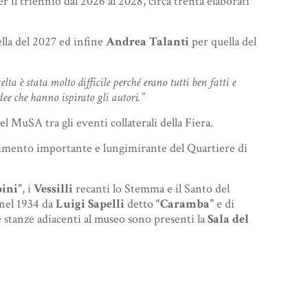
er il triennio dal 2026 al 2028, circa trenta elaborati
lla del 2027 ed infine
Andrea Talanti
per quella del
elta è stata molto difficile perché erano tutti ben fatti e
idee che hanno ispirato gli autori.”
el MuSA tra gli eventi collaterali della Fiera.
estimento importante e lungimirante del Quartiere di
pini”
, i
Vessilli
recanti lo Stemma e il Santo del
 nel 1934 da
Luigi Sapelli
detto
“Caramba”
e di
e stanze adiacenti al museo sono presenti la
Sala del