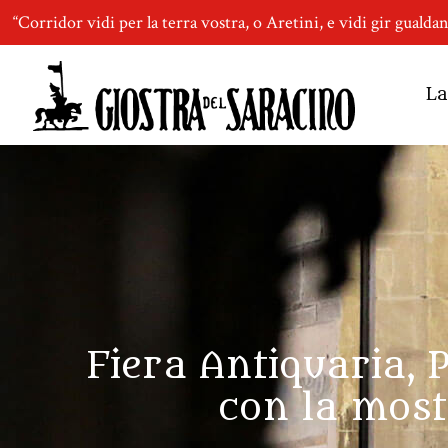
“Corridor vidi per la terra vostra, o Aretini, e vidi gir gualda
La
Fiera Antiquaria, 
con la most