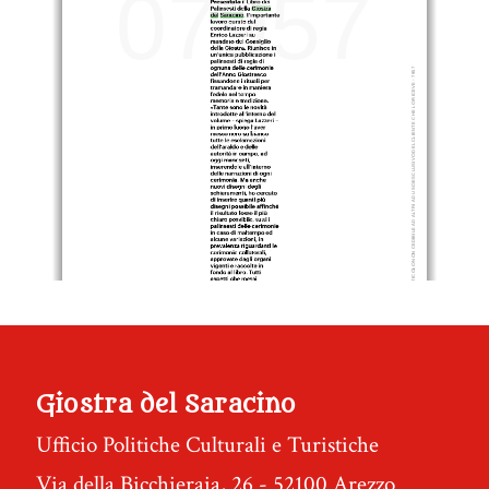
Giostra del Saracino
Ufficio Politiche Culturali e Turistiche
Via della Bicchieraia, 26 - 52100 Arezzo