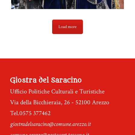
Load more
Giostra del Saracino
Ufficio Politiche Culturali e Turistiche
Via della Bicchieraia, 26 - 52100 Arezzo
Tel.0575 377462
giostradelsaracino@comune.arezzo.it
comune.arezzo@postacert.toscana.it