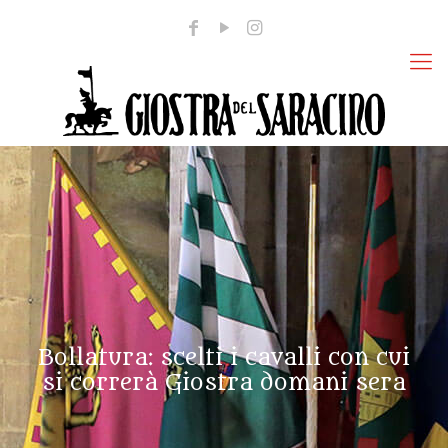
Bollatura: scelti i cavalli con cui
si correrà Giostra domani sera