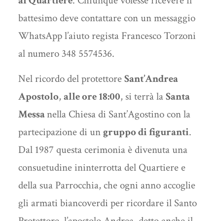
al Quartiere
. Chiunque volesse ricevere il
battesimo deve contattare
con un messaggio
WhatsApp l’aiuto regista Francesco Torzoni
al numero 348 5574536.
Nel ricordo del protettore
Sant’Andrea
Apostolo
,
alle ore 18:00
, si terrà la
Santa
Messa
nella Chiesa di Sant’Agostino con la
partecipazione di un
gruppo di figuranti
.
Dal 1987 questa cerimonia è divenuta una
consuetudine ininterrotta del Quartiere e
della sua Parrocchia, che ogni anno accoglie
gli armati biancoverdi per ricordare il Santo
Protettore, l’apostolo Andrea, detto anche il