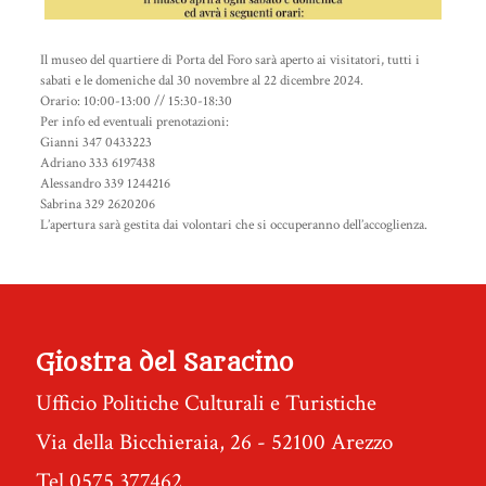
Il museo del quartiere di Porta del Foro sarà aperto ai visitatori, tutti i
sabati e le domeniche dal 30 novembre al
22 dicembre 2024
.
Orario: 10:00-13:00 // 15:30-18:30
Per info ed eventuali prenotazioni:
Gianni 347 0433223
Adriano 333 6197438
Alessandro 339 1244216
Sabrina 329 2620206
L’apertura sarà gestita dai volontari che si occuperanno dell’accoglienza.
Giostra del Saracino
Ufficio Politiche Culturali e Turistiche
Via della Bicchieraia, 26 - 52100 Arezzo
Tel.0575 377462