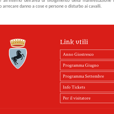
 all’interno dell’area di svolgimento della manifestazione b
o arrecare danno a cose e persone o disturbo ai cavalli.
Link utili
Anno Giostresco
Programma Giugno
Programma Settembre
Info Tickets
Per il visitatore