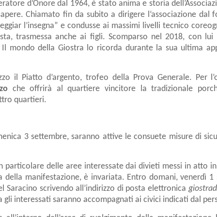
ieratore d’Onore dal 1964, è stato anima e storia dell’Associa
sapere. Chiamato fin da subito a dirigere l’associazione da
eggiar l’insegna” e condusse ai massimi livelli tecnico coreogra
ta, trasmessa anche ai figli. Scomparso nel 2018, con lui 
Il mondo della Giostra lo ricorda durante la sua ultima app
ezzo il Piatto d’argento, trofeo della Prova Generale. Per 
zo
che offrirà al quartiere vincitore la tradizionale porc
tro quartieri.
omenica 3 settembre, saranno attive le consuete misure di sicu
in particolare delle aree interessate dai divieti messi in atto 
ea della manifestazione, è invariata. Entro domani, venerdì 1 se
l Saracino scrivendo all’indirizzo di posta elettronica
giostra
a gli interessati saranno accompagnati ai civici indicati dal per