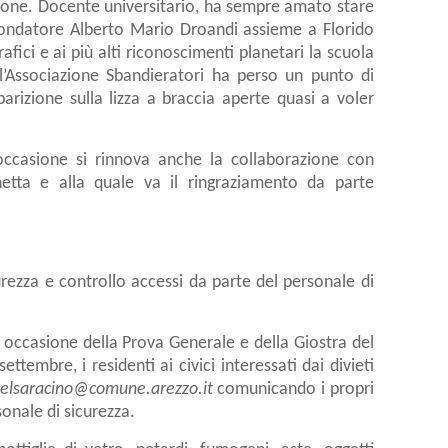
zione. Docente universitario, ha sempre amato stare
l fondatore Alberto Mario Droandi assieme a Florido
fici e ai più alti riconoscimenti planetari la scuola
l’Associazione Sbandieratori ha perso un punto di
arizione sulla lizza a braccia aperte quasi a voler
l’occasione si rinnova anche la collaborazione con
hetta e alla quale va il ringraziamento da parte
rezza e controllo accessi da parte del personale di
in occasione della Prova Generale e della Giostra del
ttembre, i residenti ai civici interessati dai divieti
delsaracino@comune.arezzo.it
comunicando i propri
sonale di sicurezza.