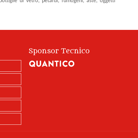
ottiglie di vetro, petardi, fumogeni, aste, oggetti
Sponsor Tecnico