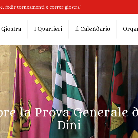
ne, fedir torneamenti e correr giostra"
 Giostra
I Quartieri
Il Calendario
Orga
re la Prova Generale d
Dini