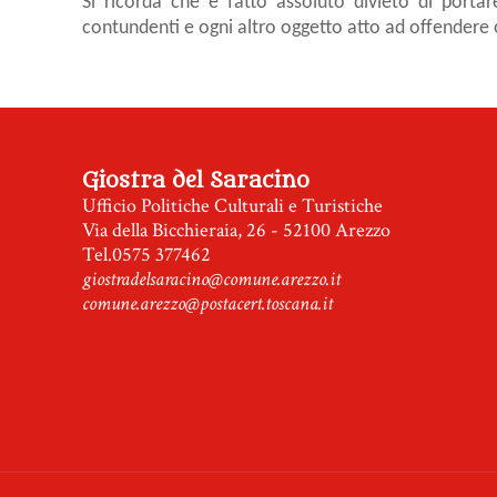
Si ricorda che è fatto assoluto divieto di portare
contundenti e ogni altro oggetto atto ad offendere 
Giostra del Saracino
Ufficio Politiche Culturali e Turistiche
Via della Bicchieraia, 26 - 52100 Arezzo
Tel.0575 377462
giostradelsaracino@comune.arezzo.it
comune.arezzo@postacert.toscana.it