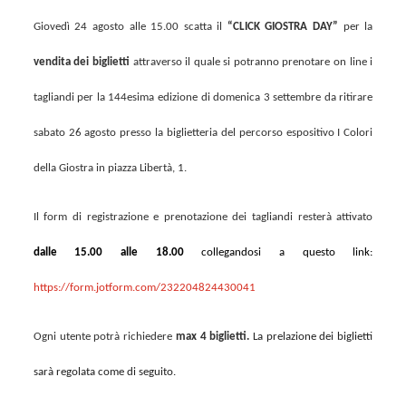
Giovedì 24 agosto alle 15.00 scatta il
“CLICK GIOSTRA DAY”
per
la
vendita dei biglietti
attraverso il quale si potranno prenotare on line i
tagliandi per la 144esima edizione di domenica 3 settembre da ritirare
sabato 26 agosto presso la biglietteria del percorso espositivo I Colori
della Giostra in piazza Libertà, 1.
Il form di registrazione e prenotazione dei tagliandi resterà attivato
dalle 15.00 alle 18.00
collegandosi a questo link:
https://form.jotform.com/232204824430041
Ogni utente potrà richiedere
max 4 biglietti.
La prelazione dei biglietti
sarà regolata come di seguito.