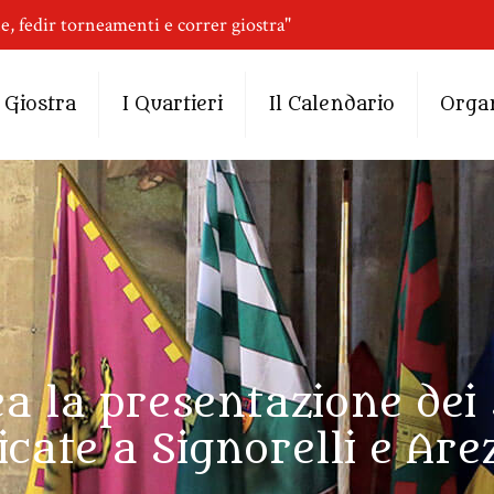
ne, fedir torneamenti e correr giostra"
 Giostra
I Quartieri
Il Calendario
Orga
a la presentazione dei s
icate a Signorelli e Are