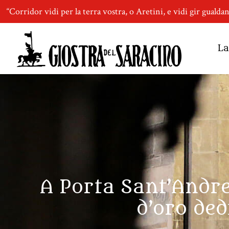
“Corridor vidi per la terra vostra, o Aretini, e vidi gir gualda
La
A Porta Sant’Andre
d’oro ded