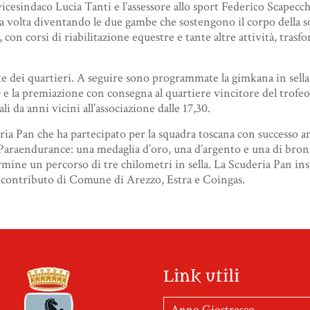
vicesindaco Lucia Tanti e l’assessore allo sport Federico Scapecch
 una volta diventando le due gambe che sostengono il corpo della s
, con corsi di riabilitazione equestre e tante altre attività, tras
te dei quartieri. A seguire sono programmate la gimkana in sella
30 e la premiazione con consegna al quartiere vincitore del trofeo
i da anni vicini all’associazione dalle 17,30.
ia Pan che ha partecipato per la squadra toscana con successo an
el Paraendurance: una medaglia d’oro, una d’argento e una di br
ine un percorso di tre chilometri in sella. La Scuderia Pan insi
il contributo di Comune di Arezzo, Estra e Coingas.
Link utili
Anno Giostresco