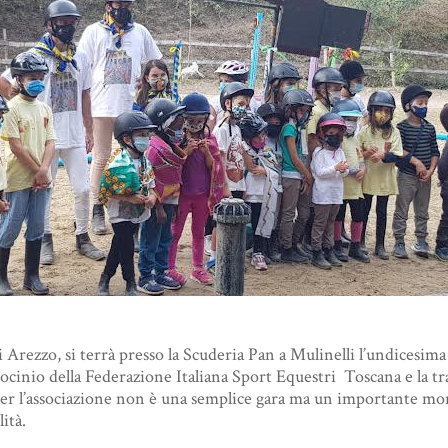
Arezzo, si terrà presso la Scuderia Pan a Mulinelli l’undicesim
ocinio della Federazione Italiana Sport Equestri Toscana e la tra
per l’associazione non è una semplice gara ma un importante mom
ità.