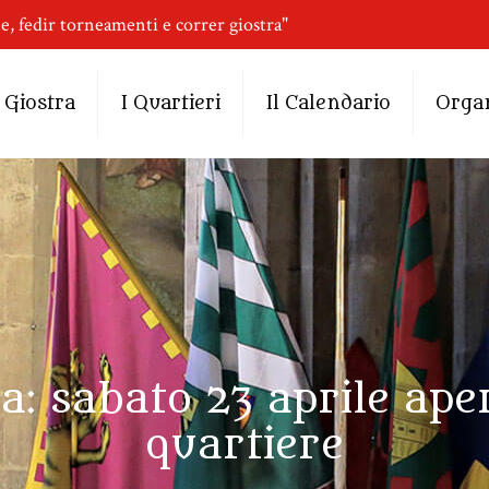
ne, fedir torneamenti e correr giostra"
 Giostra
I Quartieri
Il Calendario
Orga
: sabato 23 aprile aperi
quartiere