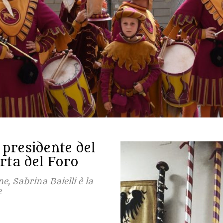
a presidente del
rta del Foro
, Sabrina Baielli è la
e