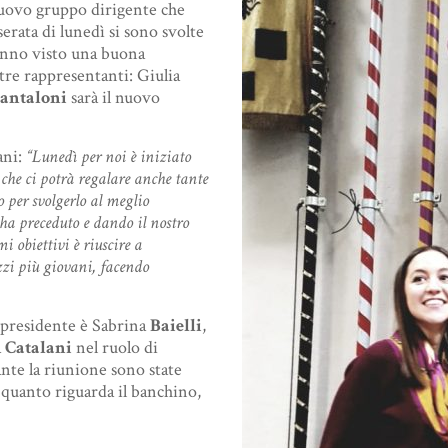
 nuovo gruppo dirigente che
erata di lunedì si sono svolte
 hanno visto una buona
 tre rappresentanti: Giulia
antaloni
sarà il nuovo
ani:
“Lunedì per noi è iniziato
che ci potrà regalare anche tante
 per svolgerlo al meglio
ha preceduto e dando il nostro
i obiettivi è riuscire a
zzi più giovani, facendo
 presidente è Sabrina
Baielli
,
a
Catalani
nel ruolo di
nte la riunione sono state
 quanto riguarda il banchino,