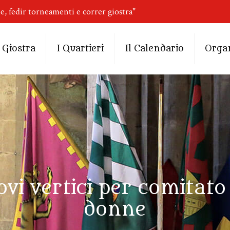
ne, fedir torneamenti e correr giostra"
 Giostra
I Quartieri
Il Calendario
Orga
ovi vertici per comitato
donne