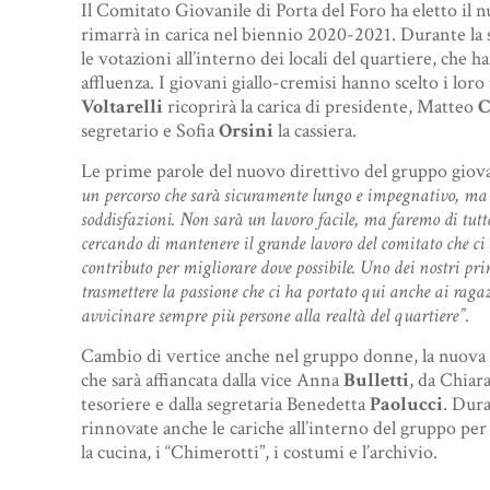
Il Comitato Giovanile di Porta del Foro ha eletto il
rimarrà in carica nel biennio 2020-2021. Durante la s
le votazioni all’interno dei locali del quartiere, che
affluenza. I giovani giallo-cremisi hanno scelto i loro
Voltarelli
ricoprirà la carica di presidente, Matteo
C
segretario e Sofia
Orsini
la cassiera.
Le prime parole del nuovo direttivo del gruppo giov
un percorso che sarà sicuramente lungo e impegnativo, ma 
soddisfazioni. Non sarà un lavoro facile, ma faremo di tutto
cercando di mantenere il grande lavoro del comitato che ci 
contributo per migliorare dove possibile. Uno dei nostri prim
trasmettere la passione che ci ha portato qui anche ai raga
avvicinare sempre più persone alla realtà del quartiere”
.
Cambio di vertice anche nel gruppo donne, la nuova
che sarà affiancata dalla vice Anna
Bulletti
, da Chiar
tesoriere e dalla segretaria Benedetta
Paolucci
. Dura
rinnovate anche le cariche all’interno del gruppo per
la cucina, i “Chimerotti”, i costumi e l’archivio.