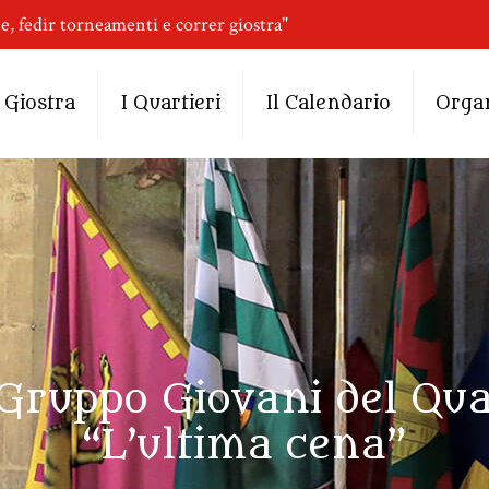
ne, fedir torneamenti e correr giostra"
 Giostra
I Quartieri
Il Calendario
Orga
l Gruppo Giovani del Qua
“L’ultima cena”