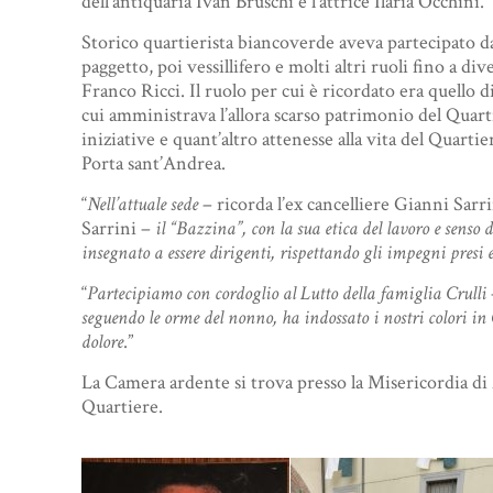
dell’antiquaria Ivan Bruschi e l’attrice Ilaria Occhini.
Storico quartierista biancoverde aveva partecipato da 
paggetto, poi vessillifero e molti altri ruoli fino a d
Franco Ricci. Il ruolo per cui è ricordato era quello
cui amministrava l’allora scarso patrimonio del Quarti
iniziative e quant’altro attenesse alla vita del Quarti
Porta sant’Andrea.
“
Nell’attuale sede
– ricorda l’ex cancelliere Gianni Sarr
Sarrini –
il “Bazzina”, con la sua etica del lavoro e senso 
insegnato a essere dirigenti, rispettando gli impegni presi
“
Partecipiamo con cordoglio al Lutto della famiglia Crulli
seguendo le orme del nonno, ha indossato i nostri colori in
dolore
.”
La Camera ardente si trova presso la Misericordia di 
Quartiere.