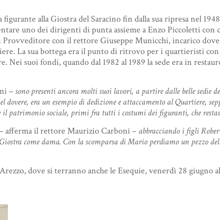
figurante alla Giostra del Saracino fin dalla sua ripresa nel 194
iventare uno dei dirigenti di punta assieme a Enzo Piccoletti con 
 di Provveditore con il rettore Giuseppe Municchi, incarico dove 
ere. La sua bottega era il punto di ritrovo per i quartieristi con
ere. Nei suoi fondi, quando dal 1982 al 1989 la sede era in restau
ini –
sono presenti ancora molti suoi lavori, a partire dalle belle sedie de
del dovere, era un esempio di dedizione e attaccamento al Quartiere, sepp
 e il patrimonio sociale, primi fra tutti i costumi dei figuranti, che r
– afferma il rettore Maurizio Carboni –
abbracciando i figli Robert
 Giostra come dama. Con la scomparsa di Mario perdiamo un pezzo della n
Arezzo, dove si terranno anche le Esequie, venerdì 28 giugno al