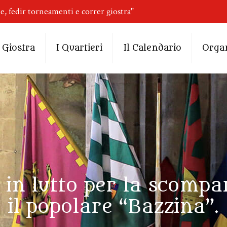
ne, fedir torneamenti e correr giostra"
 Giostra
I Quartieri
Il Calendario
Orga
in lutto per la scompar
il popolare “Bazzina”.