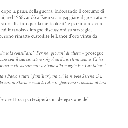
8 dopo la pausa della guerra, indossando il costume di
cui, nel 1968, andò a Faenza a ingaggiare il giostratore
si era distinto per la meticolosità e parsimonia con
 cui intavolava lunghe discussioni su strategie,
ro, sono rimaste custodite le Lance d’oro vinte da
lla sala consiliare.
” “
Per noi giovani di allora
– prosegue
ure con il suo carattere spigoloso da aretino verace. Ci ha
estaurava meticolosamente assieme alla moglie Pia Cantaloni
.”
a e Paolo e tutti i familiari, tra cui la nipote Serena che,
ostra Storia e quindi tutto il Quartiere si associa al loro
le ore 11 cui parteciperà una delegazione del