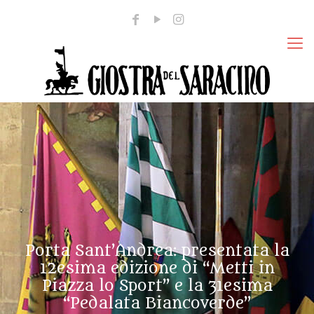
Porta Sant’Andrea: presentata la
12esima edizione di “Metti in
Piazza lo Sport” e la 31esima
“Pedalata Biancoverde”