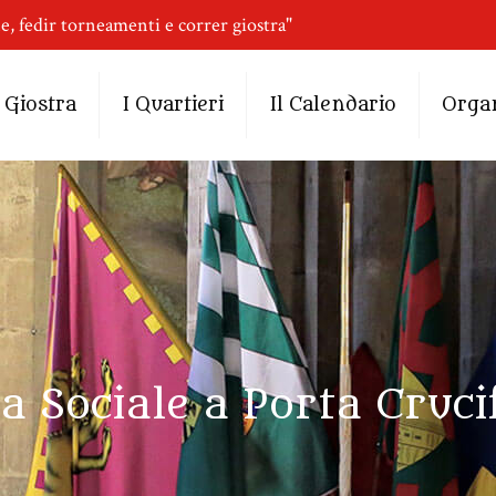
ne, fedir torneamenti e correr giostra"
 Giostra
I Quartieri
Il Calendario
Orga
a Sociale a Porta Cruci