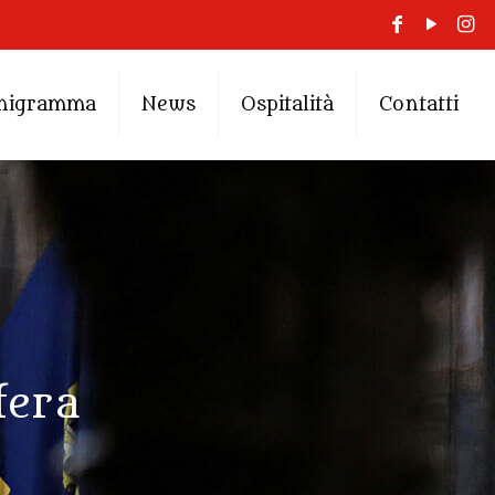
nigramma
News
Ospitalità
Contatti
fera