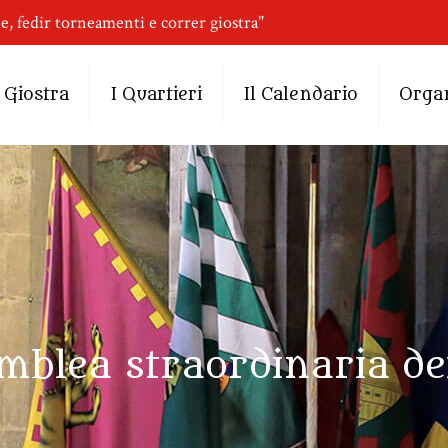
ne, fedir torneamenti e correr giostra"
 Giostra
I Quartieri
Il Calendario
Orga
mblea straordinaria dei