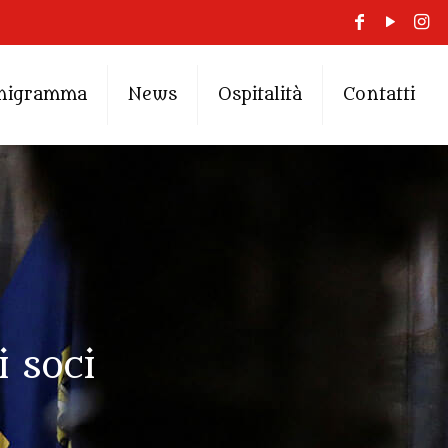
nigramma
News
Ospitalità
Contatti
 soci