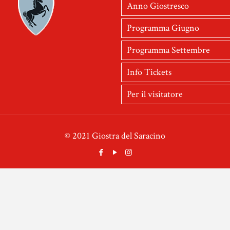
Anno Giostresco
Programma Giugno
Programma Settembre
Info Tickets
Per il visitatore
© 2021 Giostra del Saracino