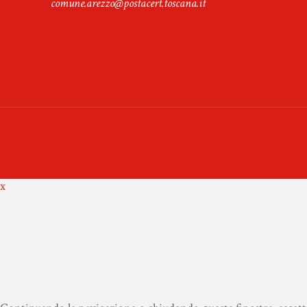
comune.arezzo@postacert.toscana.it
x