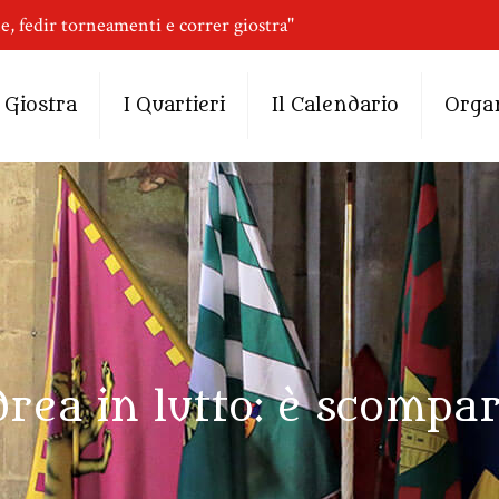
ne, fedir torneamenti e correr giostra"
 Giostra
I Quartieri
Il Calendario
Orga
rea in lutto: è scompars