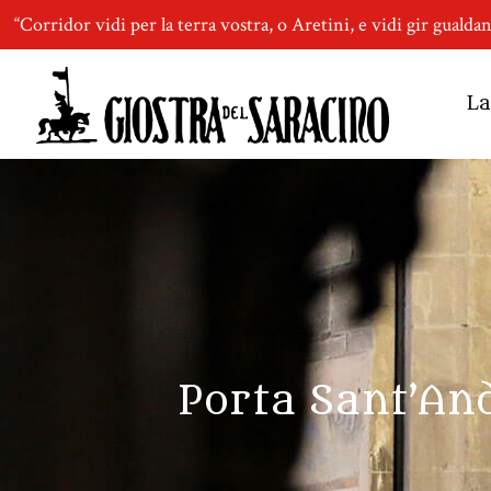
“Corridor vidi per la terra vostra, o Aretini, e vidi gir gualda
La
Porta Sant’And