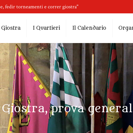
ne, fedir torneamenti e correr giostra"
 Giostra
I Quartieri
Il Calendario
Orga
 Giostra, prova genera